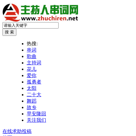
热搜:
串词
歌曲
主持词
花儿
爱你
孤勇者
太阳
二十大
舞蹈
故乡
早安隆回
关注我们
在线求助投稿