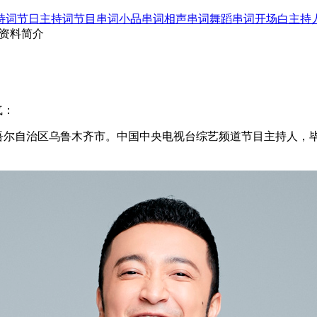
持词
节日主持词
节目串词
小品串词
相声串词
舞蹈串词
开场白
主持
人资料简介
气：
疆维吾尔自治区乌鲁木齐市。中国中央电视台综艺频道节目主持人，毕