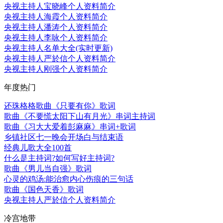
央视主持人宝晓峰个人资料简介
央视主持人海霞个人资料简介
央视主持人潘涛个人资料简介
央视主持人李咏个人资料简介
央视主持人名单大全(实时更新)
央视主持人严於信个人资料简介
央视主持人刚强个人资料简介
年度热门
还珠格格歌曲《只要有你》歌词
歌曲《不要慌太阳下山有月光》串词主持词
歌曲《习大大爱着彭麻麻》串词+歌词
乡镇社区七一晚会开场白与结束语
经典儿歌大全100首
什么是主持词?如何写好主持词?
歌曲《男儿当自强》歌词
心灵的鸡汤:能治愈内心伤痕的三句话
歌曲《国色天香》歌词
央视主持人严於信个人资料简介
冷宫地带