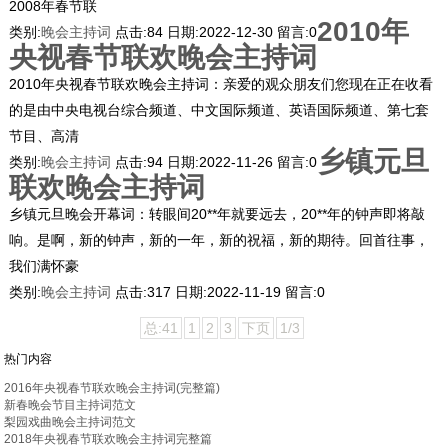
2008年春节联
2010年
类别:
晚会主持词
点击:
84
日期:
2022-12-30
留言:
0
央视春节联欢晚会主持词
2010年央视春节联欢晚会主持词：亲爱的观众朋友们您现在正在收看
的是由中央电视台综合频道、中文国际频道、英语国际频道、第七套
节目、高清
乡镇元旦
类别:
晚会主持词
点击:
94
日期:
2022-11-26
留言:
0
联欢晚会主持词
乡镇元旦晚会开幕词：转眼间20**年就要远去，20**年的钟声即将敲
响。是啊，新的钟声，新的一年，新的祝福，新的期待。回首往事，
我们满怀豪
类别:
晚会主持词
点击:
317
日期:
2022-11-19
留言:
0
总:41
1
2
3
下页
1/3
热门内容
2016年央视春节联欢晚会主持词(完整篇)
新春晚会节目主持词范文
梨园戏曲晚会主持词范文
2018年央视春节联欢晚会主持词完整篇