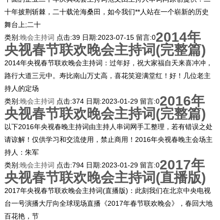
十年披荆斩棘，二十载沧海桑田，如今我们**人站在一个崭新的历史
舞台上;二十
2014年
类别:
晚会主持词
点击:
39
日期:
2023-07-15
留言:
0
央视春节联欢晚会主持词(完整篇)
2014年央视春节联欢晚会主持词：过年好，祝大家福自天来喜冲冲，
路行大道三元中。寿比南山万丈高，喜花笑迎满堂红！好！几位老主
持人的定场
2016年
类别:
晚会主持词
点击:
374
日期:
2023-01-29
留言:
0
央视春节联欢晚会主持词(完整篇)
以下2016年央视春晚主持词由主持人串词网手工整理，若有错误之处
请谅解！仅供学习和交流使用，禁止商用！2016年央视春晚主会场主
持人：朱军
2017年
类别:
晚会主持词
点击:
794
日期:
2023-01-29
留言:
0
央视春节联欢晚会主持词(直播版)
2017年央视春节联欢晚会主持词(直播版)：此刻我们在北京中央电视
台一号演播大厅向全球现场直播《2017年春节联欢晚会》，春回大地
百花艳，节