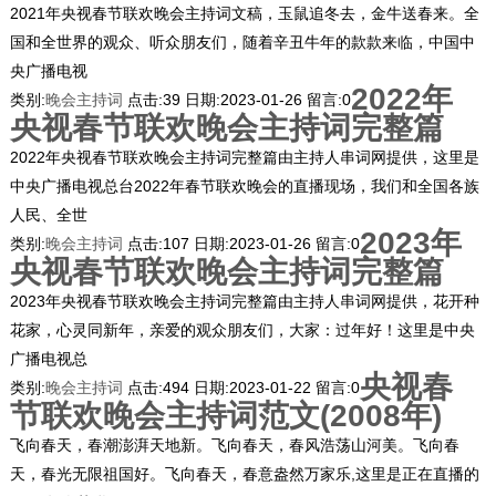
2021年央视春节联欢晚会主持词文稿，玉鼠追冬去，金牛送春来。全
国和全世界的观众、听众朋友们，随着辛丑牛年的款款来临，中国中
央广播电视
2022年
类别:
晚会主持词
点击:
39
日期:
2023-01-26
留言:
0
央视春节联欢晚会主持词完整篇
2022年央视春节联欢晚会主持词完整篇由主持人串词网提供，这里是
中央广播电视总台2022年春节联欢晚会的直播现场，我们和全国各族
人民、全世
2023年
类别:
晚会主持词
点击:
107
日期:
2023-01-26
留言:
0
央视春节联欢晚会主持词完整篇
2023年央视春节联欢晚会主持词完整篇由主持人串词网提供，花开种
花家，心灵同新年，亲爱的观众朋友们，大家：过年好！这里是中央
广播电视总
央视春
类别:
晚会主持词
点击:
494
日期:
2023-01-22
留言:
0
节联欢晚会主持词范文(2008年)
飞向春天，春潮澎湃天地新。飞向春天，春风浩荡山河美。飞向春
天，春光无限祖国好。飞向春天，春意盎然万家乐,这里是正在直播的