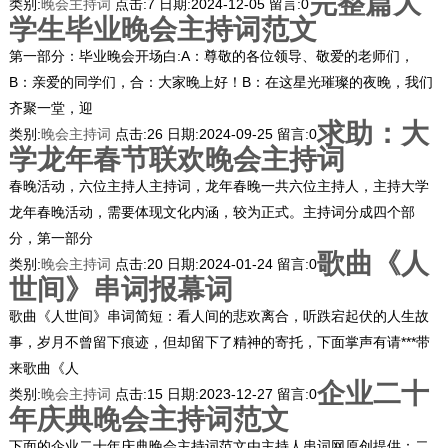
完整篇大
类别:
晚会主持词
点击:
7
日期:
2024-12-05
留言:
0
学生毕业晚会主持词范文
第一部分：毕业晚会开场白:A：尊敬的各位领导、敬爱的老师们，
B：亲爱的同学们，合：大家晚上好！B：在这星光璀璨的夜晚，我们
齐聚一堂，迎
求助：大
类别:
晚会主持词
点击:
26
日期:
2024-09-25
留言:
0
学龙年春节联欢晚会主持词
春晚活动，六位主持人主持词，龙年春晚一共六位主持人，主持大学
龙年春晚活动，需要体现文化内涵，较为正式。主持词分成四个部
分，第一部分
歌曲《人
类别:
晚会主持词
点击:
20
日期:
2024-01-24
留言:
0
世间》串词报幕词
歌曲《人世间》串词简短：看人间的悲欢离合，听跌宕起伏的人生故
事，岁月不曾留下痕迹，但却留下了精神的寄托，下面掌声有请***带
来歌曲《人
企业二十
类别:
晚会主持词
点击:
15
日期:
2023-12-27
留言:
0
年庆典晚会主持词范文
下面的企业二十年庆典晚会主持词范文由主持人串词网原创提供：二