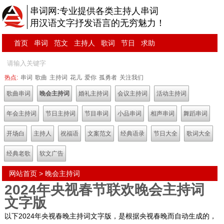
串词网:专业提供各类主持人串词
用汉语文字抒发语言的无穷魅力！
首页
串词
范文
主持人
歌词
节日
求助
热点:
串词
歌曲
主持词
花儿
爱你
孤勇者
关注我们
歌曲串词
晚会主持词
婚礼主持词
会议主持词
活动主持词
年会主持词
节日主持词
节目串词
小品串词
相声串词
舞蹈串词
开场白
主持人
祝福语
文案范文
经典语录
节日大全
歌词大全
经典老歌
软文广告
网站首页
>
晚会主持词
2024年央视春节联欢晚会主持词
文字版
以下2024年央视春晚主持词文字版，是根据央视春晚而自动生成的，