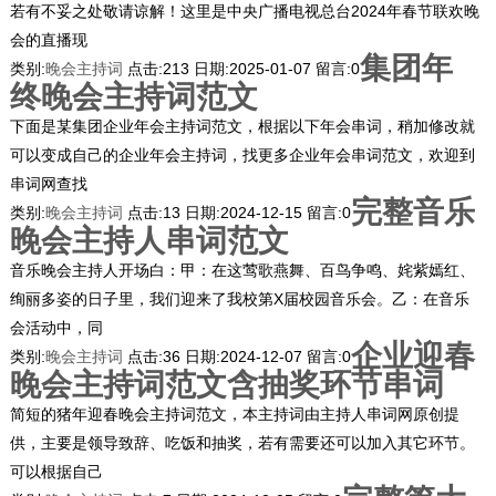
若有不妥之处敬请谅解！这里是中央广播电视总台2024年春节联欢晚
会的直播现
集团年
类别:
晚会主持词
点击:
213
日期:
2025-01-07
留言:
0
终晚会主持词范文
下面是某集团企业年会主持词范文，根据以下年会串词，稍加修改就
可以变成自己的企业年会主持词，找更多企业年会串词范文，欢迎到
串词网查找
完整音乐
类别:
晚会主持词
点击:
13
日期:
2024-12-15
留言:
0
晚会主持人串词范文
音乐晚会主持人开场白：甲：在这莺歌燕舞、百鸟争鸣、姹紫嫣红、
绚丽多姿的日子里，我们迎来了我校第X届校园音乐会。乙：在音乐
会活动中，同
企业迎春
类别:
晚会主持词
点击:
36
日期:
2024-12-07
留言:
0
晚会主持词范文含抽奖环节串词
简短的猪年迎春晚会主持词范文，本主持词由主持人串词网原创提
供，主要是领导致辞、吃饭和抽奖，若有需要还可以加入其它环节。
可以根据自己