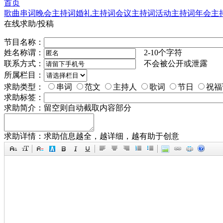
首页
歌曲串词
晚会主持词
婚礼主持词
会议主持词
活动主持词
年会主
在线求助/投稿
节目名称：
姓名称谓：
2-10个字符
联系方式：
不会被公开或泄露
所属栏目：
求助类型：
串词
范文
主持人
歌词
节日
祝福
求助标签：
求助简介：
留空则自动截取内容部分
求助详情：
求助信息越全，越详细，越有助于创意