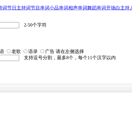
持词
节日主持词
节目串词
小品串词
相声串词
舞蹈串词
开场白
主持
2-50个字符
语
老歌
语录
广告
请在左侧选择
支持逗号分割，最多8个，每个11个汉字以内