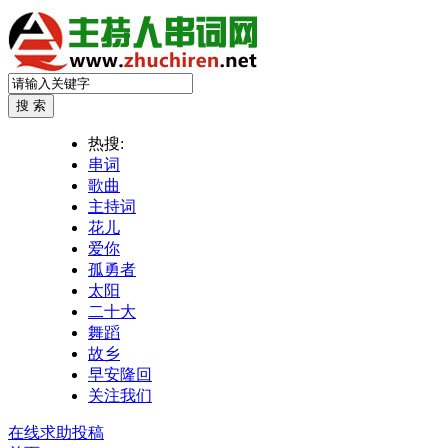
热搜:
串词
歌曲
主持词
花儿
爱你
孤勇者
太阳
二十大
舞蹈
故乡
早安隆回
关注我们
在线求助投稿