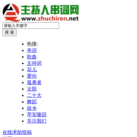
热搜:
串词
歌曲
主持词
花儿
爱你
孤勇者
太阳
二十大
舞蹈
故乡
早安隆回
关注我们
在线求助投稿