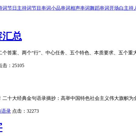
持词
节日主持词
节目串词
小品串词
相声串词
舞蹈串词
开场白
主持
容汇总
二个答案、两个“行”、中心任务、五个特色、本质要求、五个
点击：
25105
！二十大经典金句语录摘抄：高举中国特色社会主义伟大旗帜为
典语录
点击：
32273
字