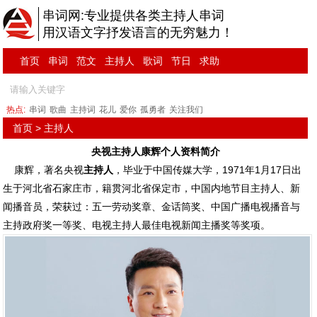
串词网:专业提供各类主持人串词
用汉语文字抒发语言的无穷魅力！
首页
串词
范文
主持人
歌词
节日
求助
热点:
串词
歌曲
主持词
花儿
爱你
孤勇者
关注我们
首页
>
主持人
央视主持人康辉个人资料简介
康辉，著名央视
主持人
，毕业于中国传媒大学，1971年1月17日出
生于河北省石家庄市，籍贯河北省保定市，中国内地节目主持人、新
闻播音员，荣获过：五一劳动奖章、金话筒奖、中国广播电视播音与
主持政府奖一等奖、电视主持人最佳电视新闻主播奖等奖项。