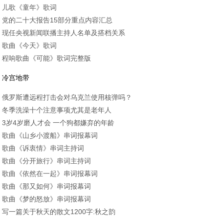
儿歌《童年》歌词
党的二十大报告15部分重点内容汇总
现任央视新闻联播主持人名单及搭档关系
歌曲《今天》歌词
程响歌曲《可能》歌词完整版
冷宫地带
俄罗斯遭远程打击会对乌克兰使用核弹吗？
冬季洗澡十个注意事项尤其是老年人
3岁4岁磨人才会 一个狗都嫌弃的年龄
歌曲《山乡小渡船》串词报幕词
歌曲《诉衷情》串词主持词
歌曲《分开旅行》串词主持词
歌曲《依然在一起》串词报幕词
歌曲《那又如何》串词报幕词
歌曲《梦的怒放》串词报幕词
写一篇关于秋天的散文1200字:秋之韵