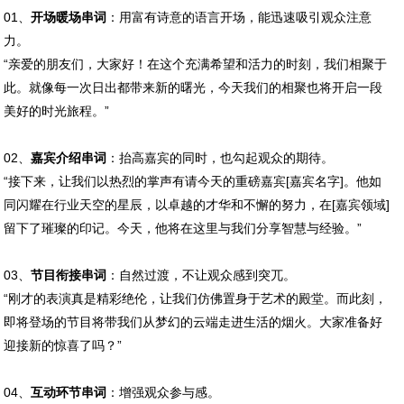
01、
开场暖场串词
：用富有诗意的语言开场，能迅速吸引观众注意
力。
“亲爱的朋友们，大家好！在这个充满希望和活力的时刻，我们相聚于
此。就像每一次日出都带来新的曙光，今天我们的相聚也将开启一段
美好的时光旅程。”
02、
嘉宾介绍串词
：抬高嘉宾的同时，也勾起观众的期待。
“接下来，让我们以热烈的掌声有请今天的重磅嘉宾[嘉宾名字]。他如
同闪耀在行业天空的星辰，以卓越的才华和不懈的努力，在[嘉宾领域]
留下了璀璨的印记。今天，他将在这里与我们分享智慧与经验。”
03、
节目衔接串词
：自然过渡，不让观众感到突兀。
“刚才的表演真是精彩绝伦，让我们仿佛置身于艺术的殿堂。而此刻，
即将登场的节目将带我们从梦幻的云端走进生活的烟火。大家准备好
迎接新的惊喜了吗？”
04、
互动环节串词
：增强观众参与感。