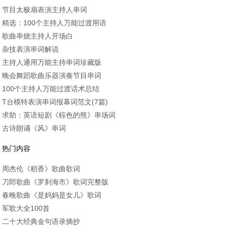
节目太极扇表演主持人串词
精选：100个主持人万能过渡用语
歌曲串烧主持人开场白
杂技表演串词解说
主持人通用万能主持串词珍藏版
晚会舞蹈歌曲乐器演奏节目串词
100个主持人万能过渡话术总结
T台模特表演串词报幕词范文(7篇)
求助：英语短剧《棕色的熊》串场词
古诗朗诵《风》串词
热门内容
周杰伦《稻香》歌曲歌词
刀郎歌曲《罗刹海市》歌词完整版
春晚歌曲《是妈妈是女儿》歌词
军歌大全100首
二十大经典金句语录摘抄