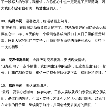
了一段感人的故事，我相信，在你们心中也一定泛起了层层涟漪。因
为我们都是有血有肉、热爱生活的人。”
08、
结尾串词
：温馨收尾，给活动画上句号。
“时光匆匆，转眼间活动就要接近尾声了。但就像美好的回忆会永远珍
藏在心中一样，今天的每一个瞬间也将成为我们未来日子里的宝贵财
富。感谢大家的陪伴与支持，让我们带着满满的收获和感动，期待下
一次的相聚。”
09、
突发情况串词
：冷静应对突发状况，安抚观众情绪。
“现场出现了一点小插曲，就如同生活中的波澜，但这也是生活的一部
分。让我们稍作等待，相信一切都会很快恢复正常，精彩还将继续。”
10、
感谢串词
：表达诚挚谢意。
“最后，要衷心感谢每一位参与者、工作人员以及我们亲爱的观众朋友
们。是你们的热情、付出和支持，才让今天的活动如此圆满。愿我们
在未来的日子里，继续携手前行，共同创造更多美好的回忆。”