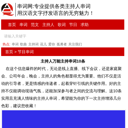
串词网:专业提供各类主持人串词
用汉语文字抒发语言的无穷魅力！
首页
串词
范文
主持人
歌词
节日
求助
热点:
串词
歌曲
主持词
花儿
爱你
孤勇者
关注我们
首页
>
节目串词
主持人万能主持串词10条
在这个信息爆炸的时代，无论是线上直播、线下会议，还是家庭聚
会、公司年会，晚会，主持人的角色都显得尤为重要。他们不仅是活
动的引导者，更是情感的传递者，起着穿针引线的关键作用。好的主
持不仅能调动现场气氛，还能加深参与者之间的交流与理解。这10条
实用且充满人情味的主持人串词，希望能为你的下一次主持增添几分
色彩，建议您收藏！