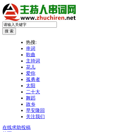
热搜:
串词
歌曲
主持词
花儿
爱你
孤勇者
太阳
二十大
舞蹈
故乡
早安隆回
关注我们
在线求助投稿