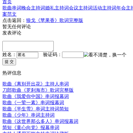
首页
歌曲串词
晚会主持词
婚礼主持词
会议主持词
活动主持词
年会主
案范文
点击返回：
狼戈《苹果香》歌词完整版
暂无任何评论
发表评论
姓名：
验证码：
热评信息
歌曲《离别开出花》主持人串词
刀郎歌曲《罗刹海市》歌词完整版
歌曲《我爱你中国》串词报幕词
歌曲《一荤一素》串词报幕词
歌曲《半生雪》串词主持词简短
歌曲《少年》串词主持词
歌曲《这世界那么多人》串词报幕词
简短《童心向党》报幕串词