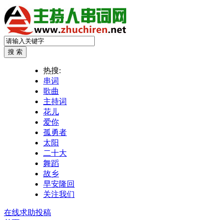
热搜:
串词
歌曲
主持词
花儿
爱你
孤勇者
太阳
二十大
舞蹈
故乡
早安隆回
关注我们
在线求助投稿