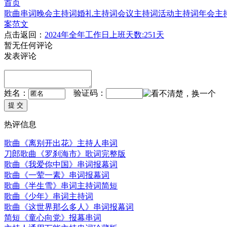
首页
歌曲串词
晚会主持词
婚礼主持词
会议主持词
活动主持词
年会主
案范文
点击返回：
2024年全年工作日上班天数:251天
暂无任何评论
发表评论
姓名：
验证码：
热评信息
歌曲《离别开出花》主持人串词
刀郎歌曲《罗刹海市》歌词完整版
歌曲《我爱你中国》串词报幕词
歌曲《一荤一素》串词报幕词
歌曲《半生雪》串词主持词简短
歌曲《少年》串词主持词
歌曲《这世界那么多人》串词报幕词
简短《童心向党》报幕串词