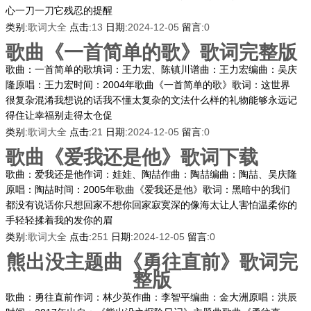
心一刀一刀它残忍的提醒
类别:
歌词大全
点击:
13
日期:
2024-12-05
留言:
0
歌曲《一首简单的歌》歌词完整版
歌曲：一首简单的歌填词：王力宏、陈镇川谱曲：王力宏编曲：吴庆
隆原唱：王力宏时间：2004年歌曲《一首简单的歌》歌词：这世界
很复杂混淆我想说的话我不懂太复杂的文法什么样的礼物能够永远记
得住让幸福别走得太仓促
类别:
歌词大全
点击:
21
日期:
2024-12-05
留言:
0
歌曲《爱我还是他》歌词下载
歌曲：爱我还是他作词：娃娃、陶喆作曲：陶喆编曲：陶喆、吴庆隆
原唱：陶喆时间：2005年歌曲《爱我还是他》歌词：黑暗中的我们
都没有说话你只想回家不想你回家寂寞深的像海太让人害怕温柔你的
手轻轻揉着我的发你的眉
类别:
歌词大全
点击:
251
日期:
2024-12-05
留言:
0
熊出没主题曲《勇往直前》歌词完
整版
歌曲：勇往直前作词：林少英作曲：李智平编曲：金大洲原唱：洪辰