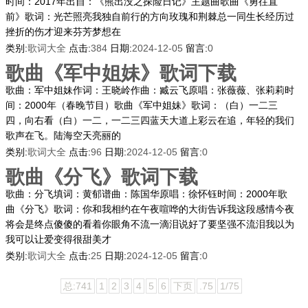
时间：2017年出自：《熊出没之探险日记》主题曲歌曲《勇往直
前》歌词：光芒照亮我独自前行的方向玫瑰和荆棘总一同生长经历过
挫折的伤才迎来芬芳梦想在
类别:
歌词大全
点击:
384
日期:
2024-12-05
留言:
0
歌曲《军中姐妹》歌词下载
歌曲：军中姐妹作词：王晓岭作曲：臧云飞原唱：张薇薇、张莉莉时
间：2000年（春晚节目）歌曲《军中姐妹》歌词：（白）一二三
四，向右看（白）一二，一二三四蓝天大道上彩云在追，年轻的我们
歌声在飞。陆海空天亮丽的
类别:
歌词大全
点击:
96
日期:
2024-12-05
留言:
0
歌曲《分飞》歌词下载
歌曲：分飞填词：黄郁谱曲：陈国华原唱：徐怀钰时间：2000年歌
曲《分飞》歌词：你和我相约在午夜喧哗的大街告诉我这段感情今夜
将会是终点傻傻的看着你眼角不流一滴泪说好了要坚强不流泪我以为
我可以让爱变得很甜美才
类别:
歌词大全
点击:
25
日期:
2024-12-05
留言:
0
总:741
1
2
3
4
5
6
下页
.75
1/75