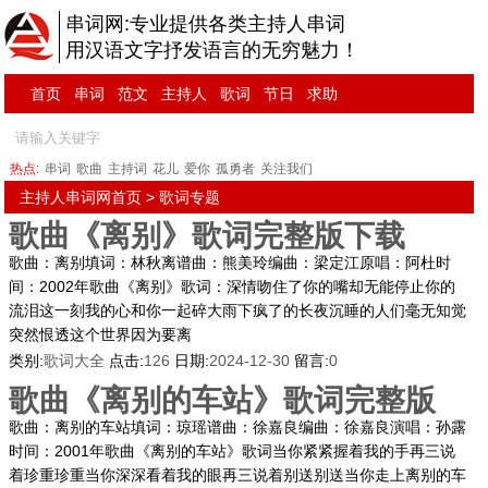
串词网:专业提供各类主持人串词
用汉语文字抒发语言的无穷魅力！
首页
串词
范文
主持人
歌词
节日
求助
热点:
串词
歌曲
主持词
花儿
爱你
孤勇者
关注我们
主持人串词网首页
> 歌词专题
歌曲《离别》歌词完整版下载
歌曲：离别填词：林秋离谱曲：熊美玲编曲：梁定江原唱：阿杜时
间：2002年歌曲《离别》歌词：深情吻住了你的嘴却无能停止你的
流泪这一刻我的心和你一起碎大雨下疯了的长夜沉睡的人们毫无知觉
突然恨透这个世界因为要离
类别:
歌词大全
点击:
126
日期:
2024-12-30
留言:
0
歌曲《离别的车站》歌词完整版
歌曲：离别的车站填词：琼瑶谱曲：徐嘉良编曲：徐嘉良演唱：孙露
时间：2001年歌曲《离别的车站》歌词当你紧紧握着我的手再三说
着珍重珍重当你深深看着我的眼再三说着别送别送当你走上离别的车