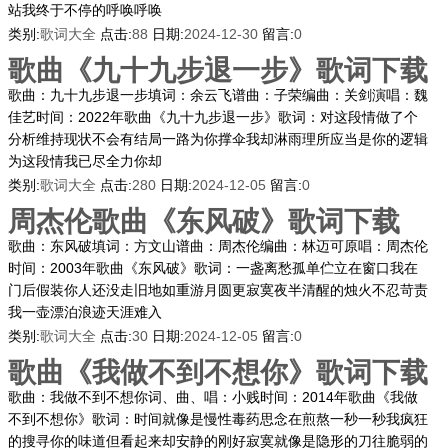
站我终于不停的呼唤呼唤
类别:
歌词大全
点击:
88
日期:
2024-12-30
留言:
0
歌曲《九十九步退一步》歌词下载
歌曲：九十九步退一步填词：余云飞谱曲：子荣编曲：关剑演唱：魏
佳艺时间：2022年歌曲《九十九步退一步》歌词：对这段情做了个
分析维持现状不会有结局一路为你撑伞我却淋雨理所应当是你的逻辑
为这段情我已尽全力你却
类别:
歌词大全
点击:
280
日期:
2024-12-05
留言:
0
周杰伦歌曲《东风破》歌词下载
歌曲：东风破填词：方文山谱曲：周杰伦编曲：林迈可原唱：周杰伦
时间：2003年歌曲《东风破》歌词：一盏离愁孤单伫立在窗口我在
门后假装你人还没走旧地如重游月圆更寂寞夜半清醒的烛火不忍苛责
我一壶漂泊浪迹天涯难入
类别:
歌词大全
点击:
30
日期:
2024-12-05
留言:
0
歌曲《我做不到不想你》歌词下载
歌曲：我做不到不想你词、曲、唱：小贱时间：2014年歌曲《我做
不到不想你》歌词：时间就像是慢性毒药思念在煎熬一秒一秒我疯狂
的搜寻你的味道但看起来却安静的刚好寂寞就像是隐形的刀往脆弱的