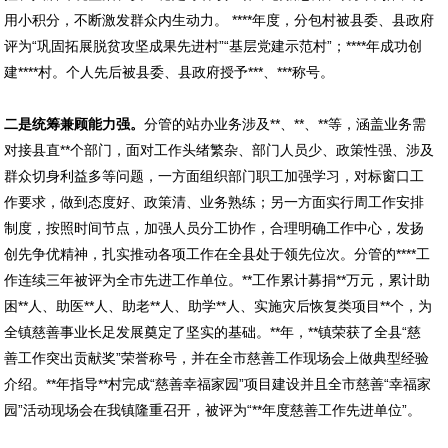
用小积分，不断激发群众内生动力。 ****年度，分包村被县委、县政府
评为“巩固拓展脱贫攻坚成果先进村”“基层党建示范村”；****年成功创
建****村。个人先后被县委、县政府授予***、***称号。
二是统筹兼顾能力强。
分管的站办业务涉及**、**、**等，涵盖业务需
对接县直**个部门，面对工作头绪繁杂、部门人员少、政策性强、涉及
群众切身利益多等问题，一方面组织部门职工加强学习，对标窗口工
作要求，做到态度好、政策清、业务熟练；另一方面实行周工作安排
制度，按照时间节点，加强人员分工协作，合理明确工作中心，发扬
创先争优精神，扎实推动各项工作在全县处于领先位次。分管的****工
作连续三年被评为全市先进工作单位。**工作累计募捐**万元，累计助
困**人、助医**人、助老**人、助学**人、实施灾后恢复类项目**个，为
全镇慈善事业长足发展奠定了坚实的基础。**年，**镇荣获了全县“慈
善工作突出贡献奖”荣誉称号，并在全市慈善工作现场会上做典型经验
介绍。**年指导**村完成“慈善幸福家园”项目建设并且全市慈善“幸福家
园”活动现场会在我镇隆重召开，被评为“**年度慈善工作先进单位”。