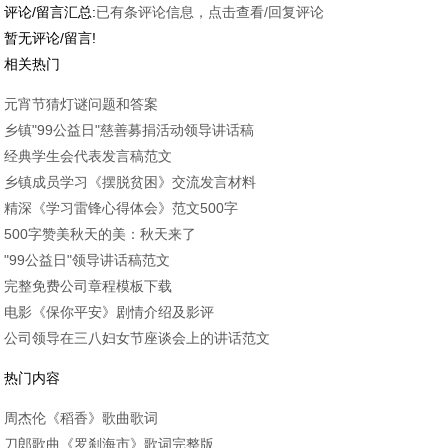
评论/留言汇总:
已有
条评论信息，点击查看/回复评论
暂无评论/留言!
相关热门
元宵节猜灯谜问题和答案
乡镇"99公益日"慈善募捐活动领导讲话稿
经典学生会代表发言稿范文
乡镇成员学习《摆脱贫困》交流发言材料
精深《学习雷锋心得体会》范文500字
500字赞美秋天的美：秋天来了
"99公益日"领导讲话稿范文
完整免费公司章程模板下载
电影《保你平安》剧情介绍及影评
公司领导在三八妇女节座谈会上的讲话范文
热门内容
周杰伦《稻香》歌曲歌词
刀郎歌曲《罗刹海市》歌词完整版