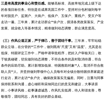
三是有高度的事业心和责任感。
能够高标准、高效率地完成上级下达
的各项目标任务。特别是在成果巩固工作中，坚持对分包村做到每半
年对脱贫户、监测户、大病户、低保户、五保户、重残户、受灾户等
走访一遍。三年来，累计走访群众**余户次，摸清各类政策落实、产业
发展、就业收入等基本情况，精准做到动态调整，群众满意度高。
（三）作风公道正派，严于律己，善于团结干事。
三年来，牢牢站稳
群众立场，在分管的**工作中，做到既有“尺度”又有“温度”。尤其是在
低保、特困评定工作中，严格申请审批程序，把好入户审核关口，敢
于较真碰硬，切实做到动态调整，不符合条件的及时取消待遇，符合
条件的应助尽助。累计新增加低保、特困救助对象**人，取消不符合救
助人员**人。并坚持做到带领中心人员每年对全镇分散特困供养家庭进
行走访，累计走访**余户次，确保政策落实无偏差。同时，注重与同事
保持联系和沟通，虚心倾听和采纳同志们的意见和建议，大事讲原
则，小事讲风格，处事谦虚诚恳，作风扎实低调，待人和谐友善，尊
敬领导，团结同志，具有良好的群众基础。