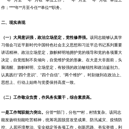
****年**月至****年**月在**单位工作；****年**月至****年**月在**单位工
作；****年**月至今任**单位**职务。
二、现实表现
（一）大局意识强，政治立场坚定，党性修养强。
该同志能够认真学
习领会习近平新时代中国特色社会主义思想和习近平总书记系列重要
讲话精神。政治立场坚定，旗帜鲜明地拥护党的领导和党的各项重大
决定，自觉抵制不良倾向，自觉维护党的形象。在大是大非面前，头
脑清醒、旗帜鲜明、立场坚定，有较强的政治敏锐性和政治鉴别力。
认真践行“四个意识”、“四个自信”、“两个维护”， 时刻做到在政治上、
思想上、行动上始终与党委保持高度一致。
（二）工作敬业负责，作风务实重干，综合素质高。
一是工作驾驭能力突出。
分管**部门，分包***村，村情复杂。该同志
能发扬特别能吃苦精神，统筹巩固脱贫攻坚成果、防汛减灾、疫情防
控、人居环境整治、安全稳定等各项工作，创新思路、夯实举措，利