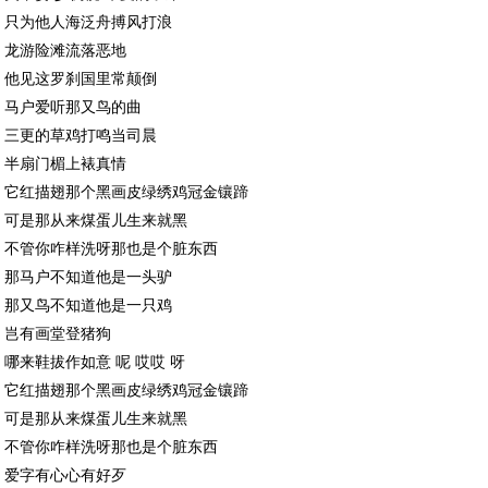
只为他人海泛舟搏风打浪
龙游险滩流落恶地
他见这罗刹国里常颠倒
马户爱听那又鸟的曲
三更的草鸡打鸣当司晨
半扇门楣上裱真情
它红描翅那个黑画皮绿绣鸡冠金镶蹄
可是那从来煤蛋儿生来就黑
不管你咋样洗呀那也是个脏东西
那马户不知道他是一头驴
那又鸟不知道他是一只鸡
岂有画堂登猪狗
哪来鞋拔作如意 呢 哎哎 呀
它红描翅那个黑画皮绿绣鸡冠金镶蹄
可是那从来煤蛋儿生来就黑
不管你咋样洗呀那也是个脏东西
爱字有心心有好歹