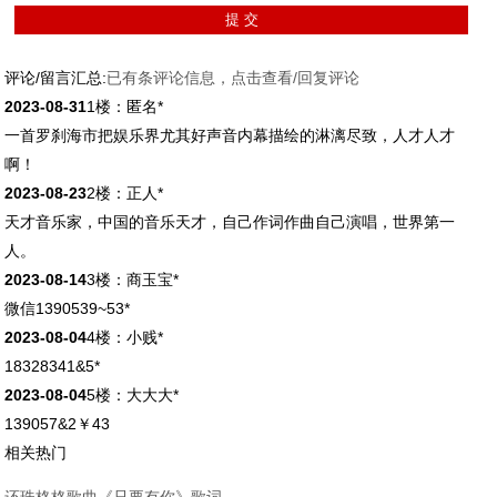
评论/留言汇总:
已有
条评论信息，点击查看/回复评论
2023-08-31
1楼：匿名*
一首罗刹海市把娱乐界尤其好声音内幕描绘的淋漓尽致，人才人才
啊！
2023-08-23
2楼：正人*
天才音乐家，中国的音乐天才，自己作词作曲自己演唱，世界第一
人。
2023-08-14
3楼：商玉宝*
微信1390539~53*
2023-08-04
4楼：小贱*
18328341&5*
2023-08-04
5楼：大大大*
139057&2￥43
相关热门