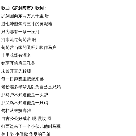
歌曲《罗刹海市》歌词
：
罗刹国向东两万六千里 呀
过七冲越焦海三寸的黄泥地
只为那有一条一丘河
河水流过苟苟营 啊
苟苟营当家的叉杆儿唤作马户
十里花场有浑名
她两耳傍肩三孔鼻
未曾开言先转腚
每一日蹲窝里把蛋来卧
老粉嘴多半辈儿以为自己是只鸡
那马户不知道他是一头驴
那又鸟不知道他是一只鸡
勾栏从来扮高雅
自古公公好威名 呢 哎哎 呀
打西边来了一个小伙儿他叫马骥
美丰姿 少倜傥 华夏的子弟