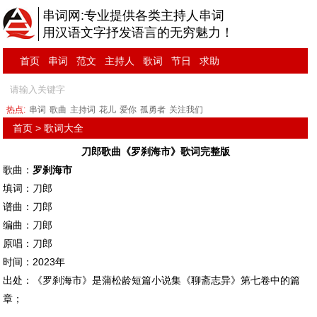
串词网:专业提供各类主持人串词
用汉语文字抒发语言的无穷魅力！
首页
串词
范文
主持人
歌词
节日
求助
热点:
串词
歌曲
主持词
花儿
爱你
孤勇者
关注我们
首页
>
歌词大全
刀郎歌曲《罗刹海市》歌词完整版
歌曲：
罗刹海市
填词：刀郎
谱曲：刀郎
编曲：刀郎
原唱：刀郎
时间：2023年
出处：《罗刹海市》是蒲松龄短篇小说集《聊斋志异》第七卷中的篇
章；