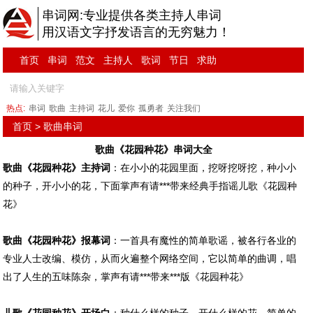
串词网:专业提供各类主持人串词
用汉语文字抒发语言的无穷魅力！
首页
串词
范文
主持人
歌词
节日
求助
热点:
串词
歌曲
主持词
花儿
爱你
孤勇者
关注我们
首页
>
歌曲串词
歌曲《花园种花》串词大全
歌曲《花园种花》主持词
：在小小的花园里面，挖呀挖呀挖，种小小
的种子，开小小的花，下面掌声有请***带来经典手指谣儿歌《花园种
花》
歌曲《花园种花》报幕词
：一首具有魔性的简单歌谣，被各行各业的
专业人士改编、模仿，从而火遍整个网络空间，它以简单的曲调，唱
出了人生的五味陈杂，掌声有请***带来***版《花园种花》