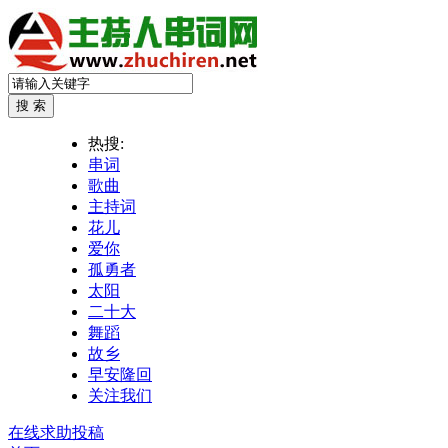
热搜:
串词
歌曲
主持词
花儿
爱你
孤勇者
太阳
二十大
舞蹈
故乡
早安隆回
关注我们
在线求助投稿