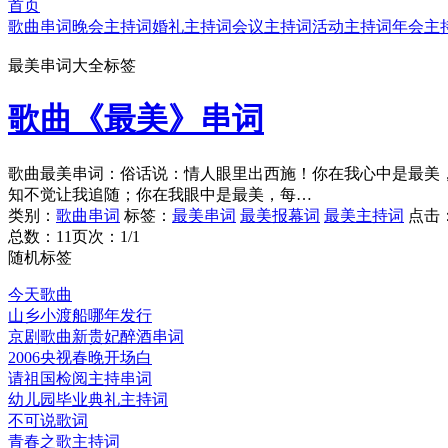
首页
歌曲串词
晚会主持词
婚礼主持词
会议主持词
活动主持词
年会主
最美串词大全标签
歌曲《最美》串词
歌曲最美串词：俗话说：情人眼里出西施！你在我心中是最美，
知不觉让我追随；你在我眼中是最美，每…
类别：
歌曲串词
标签：
最美串词
最美报幕词
最美主持词
点击
总数：1
1
页次：1/1
随机标签
今天歌曲
山乡小渡船哪年发行
京剧歌曲新贵妃醉酒串词
2006央视春晚开场白
请祖国检阅主持串词
幼儿园毕业典礼主持词
不可说歌词
青春之歌主持词