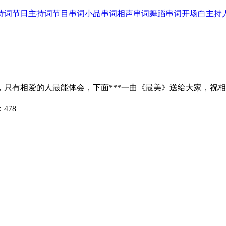
持词
节日主持词
节目串词
小品串词
相声串词
舞蹈串词
开场白
主持
只有相爱的人最能体会，下面***一曲《最美》送给大家，祝
：
478