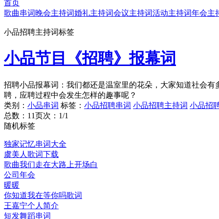
首页
歌曲串词
晚会主持词
婚礼主持词
会议主持词
活动主持词
年会主
小品招聘主持词标签
小品节目《招聘》报幕词
招聘小品报幕词：我们都还是温室里的花朵，大家知道社会有多
聘，应聘过程中会发生怎样的趣事呢？
类别：
小品串词
标签：
小品招聘串词
小品招聘主持词
小品招
总数：1
1
页次：1/1
随机标签
独家记忆串词大全
虞美人歌词下载
歌曲我们走在大路上开场白
公司年会
暖暖
你知道我在等你吗歌词
王嘉宁个人简介
短发舞蹈串词