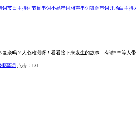
持词
节日主持词
节目串词
小品串词
相声串词
舞蹈串词
开场白
主持
复杂吗？人心难测呀！看看接下来发生的故事，有请***等人
聘报幕词
点击：
131