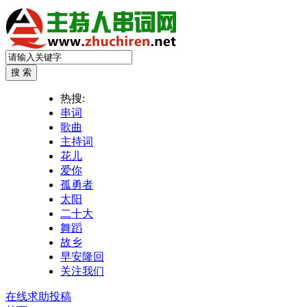
热搜:
串词
歌曲
主持词
花儿
爱你
孤勇者
太阳
二十大
舞蹈
故乡
早安隆回
关注我们
在线求助投稿