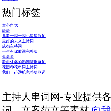
热门标签
童心向党
暖暖
儿歌一闪一闪小星星歌词
最好的未来主持词
成都主持词
一生有你歌词完整版
孤勇者
歌曲外婆的澎湖湾报幕词
花园种花串词主持词
我们一起远航完整版歌词
主持人串词网-专业提供
词、文案范文等素材
向我