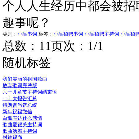
个人人生经历中都会被招
趣事呢？
类别：
小品串词
标签：
小品招聘串词
小品招聘主持词
小品招
总数：1
1
页次：1/1
随机标签
我们美丽的祖国歌曲
放弃歌词完整版
六一儿童节主持词结束语
二十大报告汇总
特朗普当选总统
新年祝福微信
白狐表达什么感情
歌曲爱很美主持词
歌曲活着主持词
封神祸商