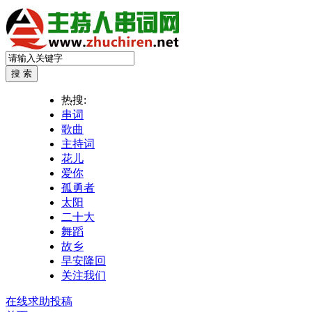
热搜:
串词
歌曲
主持词
花儿
爱你
孤勇者
太阳
二十大
舞蹈
故乡
早安隆回
关注我们
在线求助投稿