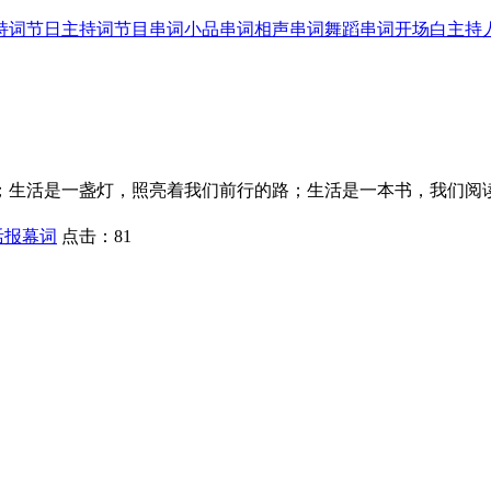
持词
节日主持词
节目串词
小品串词
相声串词
舞蹈串词
开场白
主持
；生活是一盏灯，照亮着我们前行的路；生活是一本书，我们阅
活报幕词
点击：
81