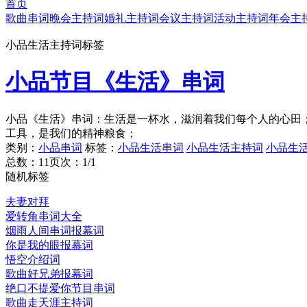
首页
歌曲串词
晚会主持词
婚礼主持词
会议主持词
活动主持词
年会主
小品生活主持词标签
小品节目《生活》串词
小品《生活》串词：生活是一杯水，滋润着我们每个人的心田
工具，是我们的精神粮食；
类别：
小品串词
标签：
小品生活串词
小品生活主持词
小品生
总数：1
1
页次：1/1
随机标签
夫妻对拜
爱转角串词大全
烟雨人间串词报幕词
你是我的眼报幕词
悟空介绍词
歌曲好兄弟报幕词
绝口不提爱你节目串词
歌曲走天涯主持词