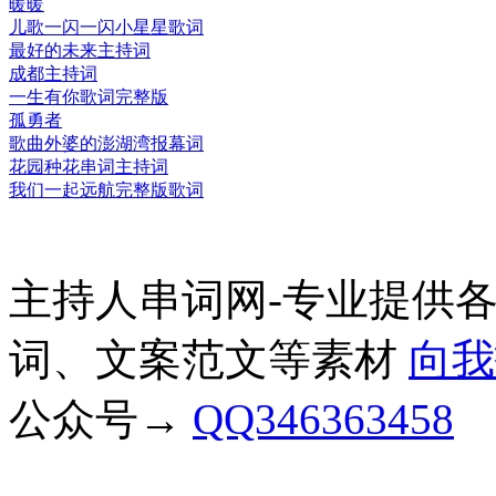
暖暖
儿歌一闪一闪小星星歌词
最好的未来主持词
成都主持词
一生有你歌词完整版
孤勇者
歌曲外婆的澎湖湾报幕词
花园种花串词主持词
我们一起远航完整版歌词
主持人串词网-专业提供
词、文案范文等素材
向我
公众号→
QQ346363458