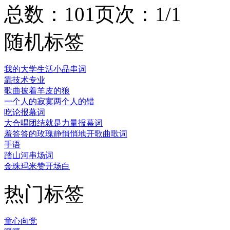
总数：10
1
页次：1/1
随机标签
我的大学生活小品串词
靠技术专业
歌曲披着羊皮的狼
一个人的寂寞两个人的错
吃论报幕词
大合唱团结就是力量报幕词
羞答答的玫瑰静悄悄地开歌曲歌词
手语
踏山河串场词
金珠玛米赞开场白
热门标签
童心向党