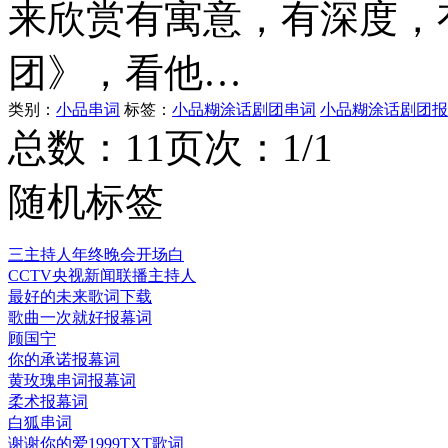
来欣赏有寓意，有深度，
团》，看他…
类别：
小品串词
标签：
小品糊涂话剧团串词
小品糊涂话剧团报
总数：1
1
页次：1/1
随机标签
三主持人年终晚会开场白
CCTV央视新闻联播主持人
最好的未来歌词下载
歌曲一次就好报幕词
顾国宁
你的承诺报幕词
黄玫瑰串词报幕词
柔术报幕词
白狐串词
谢谢你的爱1999TXT歌词