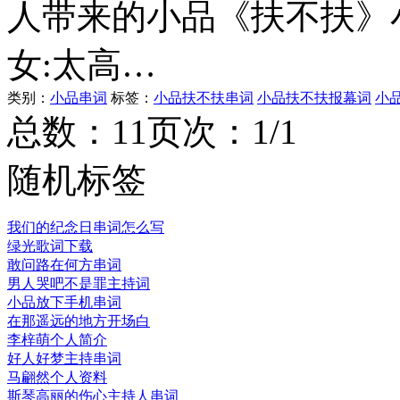
人带来的小品《扶不扶》
女:太高…
类别：
小品串词
标签：
小品扶不扶串词
小品扶不扶报幕词
小
总数：1
1
页次：1/1
随机标签
我们的纪念日串词怎么写
绿光歌词下载
敢问路在何方串词
男人哭吧不是罪主持词
小品放下手机串词
在那遥远的地方开场白
李梓萌个人简介
好人好梦主持串词
马翩然个人资料
斯琴高丽的伤心主持人串词