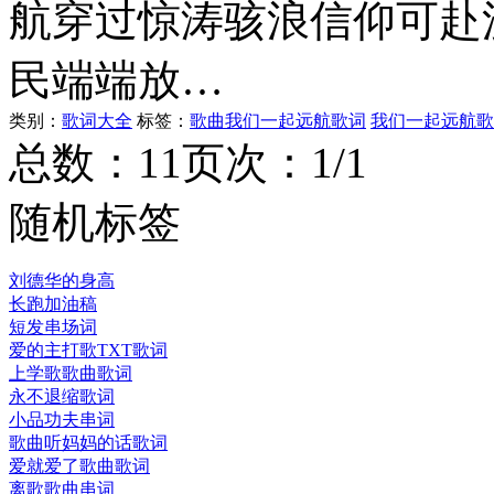
航穿过惊涛骇浪信仰可赴
民端端放…
类别：
歌词大全
标签：
歌曲我们一起远航歌词
我们一起远航歌
总数：1
1
页次：1/1
随机标签
刘德华的身高
长跑加油稿
短发串场词
爱的主打歌TXT歌词
上学歌歌曲歌词
永不退缩歌词
小品功夫串词
歌曲听妈妈的话歌词
爱就爱了歌曲歌词
离歌歌曲串词