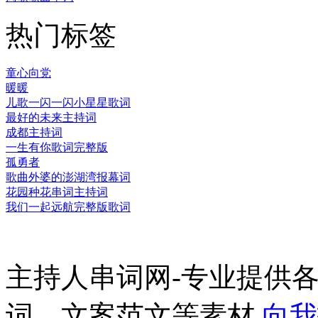
热门标签
童心向党
暖暖
儿歌一闪一闪小星星歌词
最好的未来主持词
成都主持词
一生有你歌词完整版
孤勇者
歌曲外婆的澎湖湾报幕词
花园种花串词主持词
我们一起远航完整版歌词
主持人串词网-专业提供
词、文案范文等素材
向我