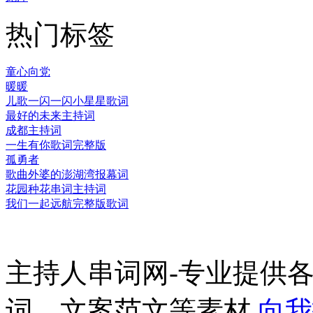
热门标签
童心向党
暖暖
儿歌一闪一闪小星星歌词
最好的未来主持词
成都主持词
一生有你歌词完整版
孤勇者
歌曲外婆的澎湖湾报幕词
花园种花串词主持词
我们一起远航完整版歌词
主持人串词网-专业提供
词、文案范文等素材
向我