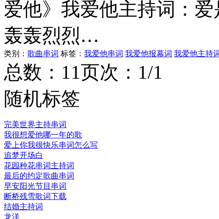
爱他》我爱他主持词：爱
轰轰烈烈…
类别：
歌曲串词
标签：
我爱他串词
我爱他报幕词
我爱他主持
总数：1
1
页次：1/1
随机标签
完美世界主持串词
我很想爱他哪一年的歌
爱上你我很快乐串词怎么写
追梦开场白
花园种花串词主持词
最后的约定歌曲串词
早安阳光节目串词
断桥残雪歌词下载
结婚主持词
龙洋