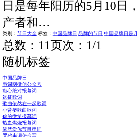
日是每年阳历的5月10日
产者和…
类别：
节日大全
标签：
中国品牌日
品牌的节日
中国品牌日是
总数：1
1
页次：1/1
随机标签
中国品牌日
串词网微信公众号
痴心绝对报幕词
远征歌词
歌曲依然在一起歌词
小背篓歌曲歌词
你的微笑报幕词
热血燃烧报幕词
依然爱你节目串词
哭砂串词怎么写