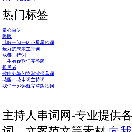
热门标签
童心向党
暖暖
儿歌一闪一闪小星星歌词
最好的未来主持词
成都主持词
一生有你歌词完整版
孤勇者
歌曲外婆的澎湖湾报幕词
花园种花串词主持词
我们一起远航完整版歌词
主持人串词网-专业提供
词、文案范文等素材
向我