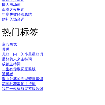
情人串场词
军港之夜串词
年度失败经验总结
婚礼入场台词
热门标签
童心向党
暖暖
儿歌一闪一闪小星星歌词
最好的未来主持词
成都主持词
一生有你歌词完整版
孤勇者
歌曲外婆的澎湖湾报幕词
花园种花串词主持词
我们一起远航完整版歌词