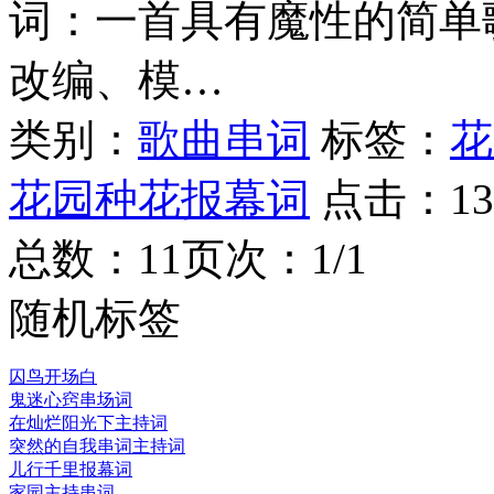
词：一首具有魔性的简单
改编、模…
类别：
歌曲串词
标签：
花
花园种花报幕词
点击：
13
总数：1
1
页次：1/1
随机标签
囚鸟开场白
鬼迷心窍串场词
在灿烂阳光下主持词
突然的自我串词主持词
儿行千里报幕词
家园主持串词