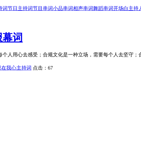
持词
节日主持词
节目串词
小品串词
相声串词
舞蹈串词
开场白
主持
报幕词
每个人用心去感受；合规文化是一种立场，需要每个人去坚守；
规在我心主持词
点击：
67