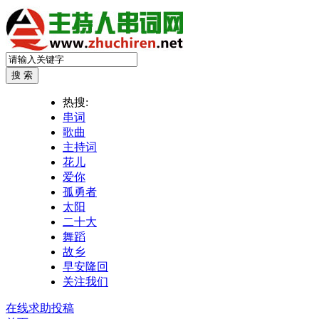
热搜:
串词
歌曲
主持词
花儿
爱你
孤勇者
太阳
二十大
舞蹈
故乡
早安隆回
关注我们
在线求助投稿