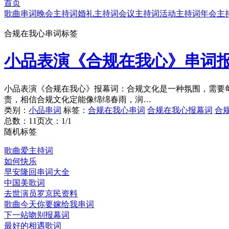
首页
歌曲串词
晚会主持词
婚礼主持词
会议主持词
活动主持词
年会主
合规在我心串词标签
小品表演《合规在我心》串词
小品表演《合规在我心》报幕词：合规文化是一种氛围，需要
责，相信合规文化定能像绵绵春雨，润…
类别：
小品串词
标签：
合规在我心串词
合规在我心报幕词
合
总数：1
1
页次：1/1
随机标签
歌曲爱主持词
如何快乐
早安隆回串词大全
中国美歌词
去世演员罗京民资料
歌曲今天你要嫁给我串词
下一站吻别报幕词
最好的相遇歌词