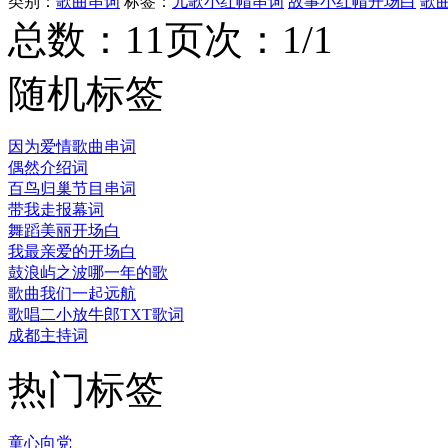
类别：
歌曲串词
标签：
儿歌小红帽串词
故事小红帽开场白
歌
总数：1
1
页次：1/1
随机标签
因为爱情歌曲串词
偶然介绍词
百鸟归巢节目串词
带我走报幕词
舞蹈美丽开场白
我最亲爱的开场白
鼓浪屿之波哪一年的歌
歌曲我们一起远航
歌唱二小放牛郎TXT歌词
成都主持词
热门标签
童心向党