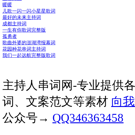
暖暖
儿歌一闪一闪小星星歌词
最好的未来主持词
成都主持词
一生有你歌词完整版
孤勇者
歌曲外婆的澎湖湾报幕词
花园种花串词主持词
我们一起远航完整版歌词
主持人串词网-专业提供
词、文案范文等素材
向我
公众号→
QQ346363458