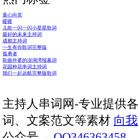
童心向党
暖暖
儿歌一闪一闪小星星歌词
最好的未来主持词
成都主持词
一生有你歌词完整版
孤勇者
歌曲外婆的澎湖湾报幕词
花园种花串词主持词
我们一起远航完整版歌词
主持人串词网-专业提供
词、文案范文等素材
向我
公众号→
QQ346363458