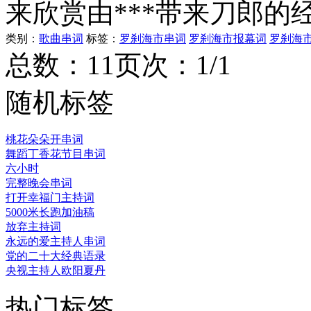
来欣赏由***带来刀郎的
类别：
歌曲串词
标签：
罗刹海市串词
罗刹海市报幕词
罗刹海
总数：1
1
页次：1/1
随机标签
桃花朵朵开串词
舞蹈丁香花节目串词
六小时
完整晚会串词
打开幸福门主持词
5000米长跑加油稿
放弃主持词
永远的爱主持人串词
党的二十大经典语录
央视主持人欧阳夏丹
热门标签